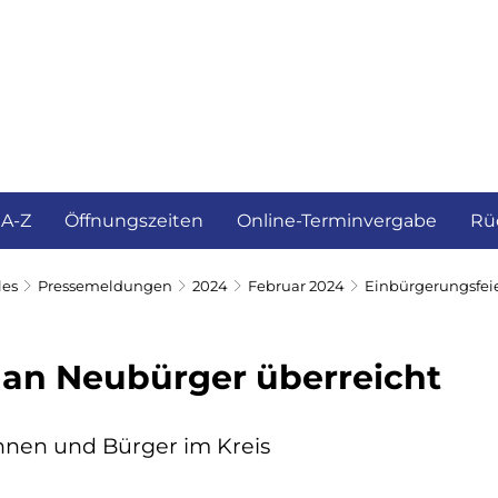
ürgerservice und Verwaltung
Landkreis
 A-Z
Öffnungszeiten
Online-Terminvergabe
Rü
les
Pressemeldungen
2024
Februar 2024
Einbürgerungsfei
an Neubürger überreicht
nnen und Bürger im Kreis