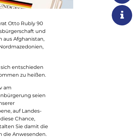
rat Otto Rubly 90
sbürgerschaft und
 aus Afghanistan,
o, Nordmazedonien,
e sich entschieden
lkommen zu heißen.
iv am
Einbürgerung seien
nserer
ene, auf Landes-
 diese Chance,
alten Sie damit die
 an die Anwesenden.