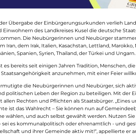
t der Übergabe der Einbürgerungsurkunden verlieh Land
 Einwohnern des Landkreises Kusel die deutsche Staat
illkommen. Die Neubürgerinnen und Neubürger stammen
dem Iran, dem Irak, Italien, Kasachstan, Lettland, Marokk
änien, Spanien, Syrien, Thailand, der Türkei und Ungarn.
st es bereits seit einigen Jahren Tradition, Menschen, di
 Staatsangehörigkeit anzunehmen, mit einer Feier wil
ermutigte die Neubürgerinnen und Neubürger, sich akt
nd politischen Leben der Region zu beteiligen. Mit der 
 allen Rechten und Pflichten als Staatsbürger. „Eines u
e ist das Wahlrecht – Sie können nun auf Gemeindeeb
 wählen, und auch selbst gewählt werden. Nutzen Sie
– sei es kommunalpolitisch oder ehrenamtlich - und gest
llschaft und ihrer Gemeinde aktiv mit!“, appellierte er