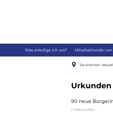
Aktuelles
B
Was erledige ich wo?
Mitarbeitende von
Sie sind hier:
Aktuel
Urkunden 
90 neue Bürgeri
1. Februar 2024