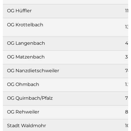
OG Hüffler
11
OG Krottelbach
13
OG Langenbach
45
OG Matzenbach
34
OG Nanzdietschweiler
74
OG Ohmbach
1.
OG Quirnbach/Pfalz
70
OG Rehweiler
85
Stadt Waldmohr
10