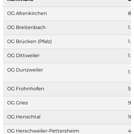
OG Altenkirchen
83
OG Breitenbach
1.
OG Brücken (Pfalz)
1.
OG Dittweiler
1.
OG Dunzweiler
1.
OG Frohnhofen
56
OG Gries
95
OG Henschtal
10
OG Herschweiler-Pettersheim
45