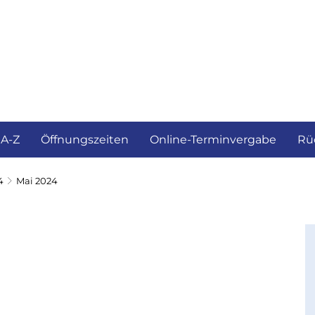
ürgerservice und Verwaltung
Landkreis
 A-Z
Öffnungszeiten
Online-Terminvergabe
Rü
4
Mai 2024