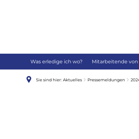
Aktuelles
B
Was erledige ich wo?
Mitarbeitende von
Sie sind hier:
Aktuelles
Pressemeldungen
202
Mai
2024