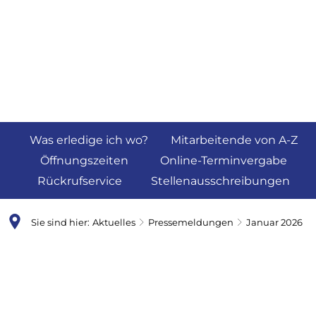
Was erledige ich wo?
Mitarbeitende von A-Z
Öffnungszeiten
Online-Terminvergabe
Rückrufservice
Stellenausschreibungen
Sie sind hier:
Aktuelles
Pressemeldungen
Januar 2026
Januar
2026