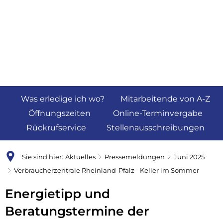
Was erledige ich wo?
Mitarbeitende von A-Z
Öffnungszeiten
Online-Terminvergabe
Rückrufservice
Stellenausschreibungen
Sie sind hier:
Aktuelles
Pressemeldungen
Juni 2025
Verbraucherzentrale Rheinland-Pfalz - Keller im Sommer
Energietipp und
Beratungstermine der