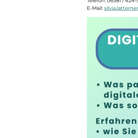
Telefon: 06381 / 424-
E-Mail:
silvia.latter