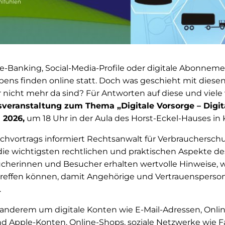
ne-Banking, Social-Media-Profile oder digitale Abonne
ens finden online statt. Doch was geschieht mit diesen
nicht mehr da sind? Für Antworten auf diese und viele 
veranstaltung zum Thema „Digitale Vorsorge – Digit
i 2026,
um 18 Uhr in der Aula des Horst-Eckel-Hauses in 
hvortrags informiert Rechtsanwalt für Verbrauchersch
ie wichtigsten rechtlichen und praktischen Aspekte des
cherinnen und Besucher erhalten wertvolle Hinweise, wi
treffen können, damit Angehörige und Vertrauensperson
.
 anderem um digitale Konten wie E-Mail-Adressen, Onli
d Apple-Konten, Online-Shops, soziale Netzwerke wie 