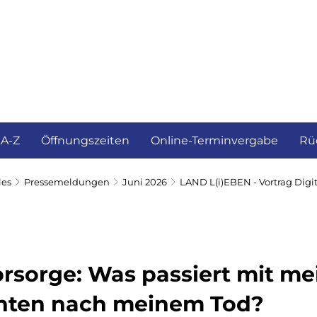
ürgerservice und Verwaltung
Landkreis
 A-Z
Öffnungszeiten
Online-Terminvergabe
Rü
les
Pressemeldungen
Juni 2026
LAND L(i)EBEN - Vortrag Digi
orsorge: Was passiert mit m
nten nach meinem Tod?