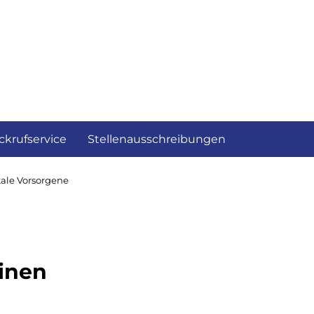
ckrufservice
Stellenausschreibungen
tale Vorsorgene
einen