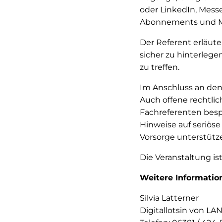
oder LinkedIn, Mess
Abonnements und Mi
Der Referent erläut
sicher zu hinterleg
zu treffen.
Im Anschluss an den 
Auch offene rechtli
Fachreferenten bes
Hinweise auf seriöse
Vorsorge unterstütz
Die Veranstaltung is
Weitere Informatio
Silvia Latterner
Digitallotsin von LA