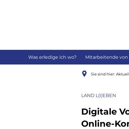
Aktuelles
B
Was erledige ich wo?
Mitarbeitende von
Sie sind hier:
Aktuel
LAND L(I)EBEN
Digitale V
Online-Ko