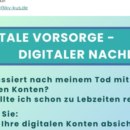
531
ner@kv-kus.de