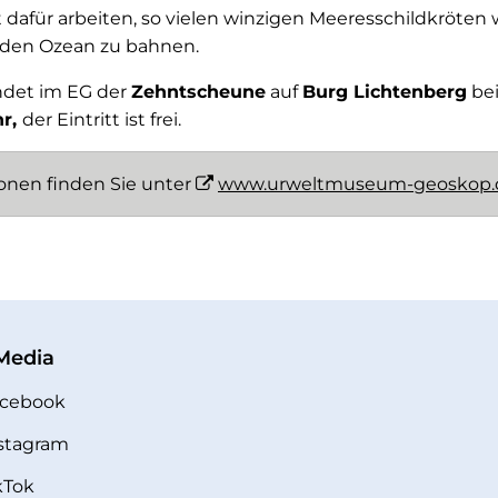
 dafür arbeiten, so vielen winzigen Meeresschildkröten
n den Ozean zu bahnen.
indet im EG der
Zehntscheune
auf
Burg Lichtenberg
bei
hr,
der Eintritt ist frei.
ionen finden Sie unter
www.urweltmuseum-geoskop.
 Media
cebook
stagram
kTok