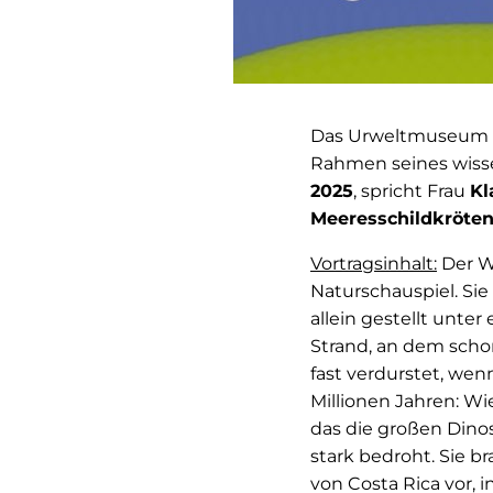
Das Urweltmuseum G
Rahmen seines wiss
2025
, spricht Frau
Kl
Meeresschildkröten
Vortragsinhalt:
Der We
Naturschauspiel. Sie
allein gestellt unte
Strand, an dem schon
fast verdurstet, wenn
Millionen Jahren: W
das die großen Dinos
stark bedroht. Sie b
von Costa Rica vor, 