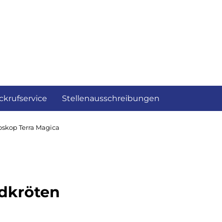
ckrufservice
Stellenausschreibungen
oskop Terra Magica
ldkröten