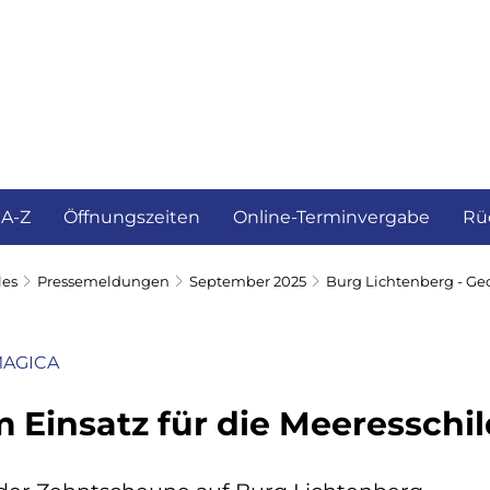
ürgerservice und Verwaltung
Landkreis
 A-Z
Öffnungszeiten
Online-Terminvergabe
Rü
les
Pressemeldungen
September 2025
Burg Lichtenberg - Ge
MAGICA
m Einsatz für die Meeresschi