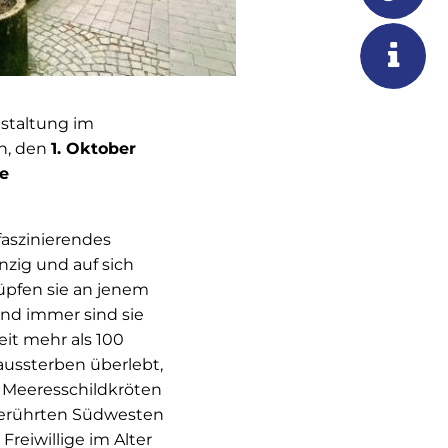
staltung im
h, den
1. Oktober
ie
faszinierendes
nzig und auf sich
lüpfen sie an jenem
und immer sind sie
eit mehr als 100
aussterben überlebt,
r Meeresschildkröten
unberührten Südwesten
Freiwillige im Alter