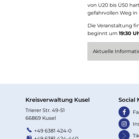
von U20 bis Ü50 hart
gefahrvollen Weg i
Die Veranstaltung f
beginnt um
19:30 U
Aktuelle Informat
Kreisverwaltung Kusel
Social
Trierer Str. 49-51
Fa
66869 Kusel
In
+49 6381 424-0
Ti
+49 6381 424-440