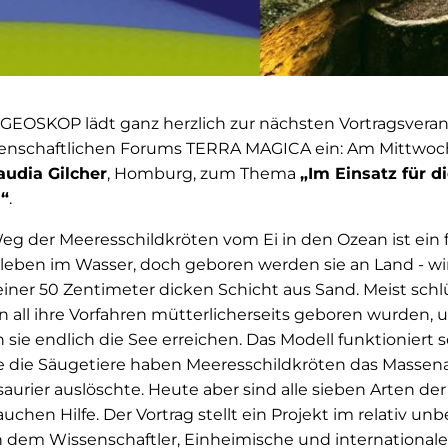
EOSKOP lädt ganz herzlich zur nächsten Vortragsveran
enschaftlichen Forums TERRA MAGICA ein: Am Mittwoc
audia Gilcher
, Homburg, zum Thema
„Im Einsatz für d
“
.
g der Meeresschildkröten vom Ei in den Ozean ist ein 
 leben im Wasser, doch geboren werden sie an Land - wi
r einer 50 Zentimeter dicken Schicht aus Sand. Meist sch
 all ihre Vorfahren mütterlicherseits geboren wurden, 
 sie endlich die See erreichen. Das Modell funktioniert s
ie die Säugetiere haben Meeresschildkröten das Massen
aurier auslöschte. Heute aber sind alle sieben Arten de
rauchen Hilfe. Der Vortrag stellt ein Projekt im relativ 
in dem Wissenschaftler, Einheimische und internationale 