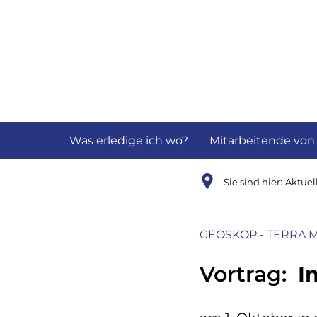
Aktuelles
B
Was erledige ich wo?
Mitarbeitende von
Sie sind hier:
Aktuel
GEOSKOP - TERRA 
Vortrag:
I