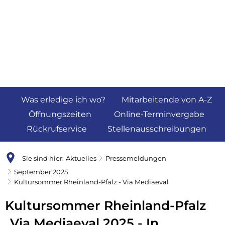
Was erledige ich wo?
Mitarbeitende von A-Z
Öffnungszeiten
Online-Terminvergabe
Rückrufservice
Stellenausschreibungen
Sie sind hier:
Aktuelles
Pressemeldungen
September 2025
Kultursommer Rheinland-Pfalz - Via Mediaeval
Kultursommer Rheinland-Pfalz
„Via Mediaeval 2025 - In