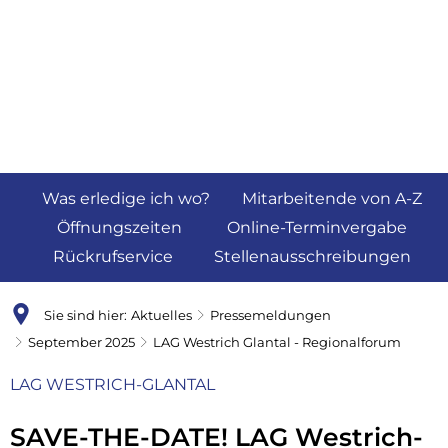
Was erledige ich wo?
Mitarbeitende von A-Z
Öffnungszeiten
Online-Terminvergabe
Rückrufservice
Stellenausschreibungen
Sie sind hier:
Aktuelles
Pressemeldungen
September 2025
LAG Westrich Glantal - Regionalforum
LAG WESTRICH-GLANTAL
SAVE-THE-DATE! LAG Westrich-