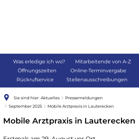
Was erledige ich wo?
Mitarbeitende von A-Z
Öffnungszeiten
Online-Terminvergabe
Rückrufservice
Stellenausschreibungen
Sie sind hier:
Aktuelles
Pressemeldungen
September 2025
Mobile Arztpraxis in Lauterecken
Mobile Arztpraxis in Lauterecken
Erstmals am 29. August vor Ort