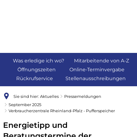
Was erledige ich wo?
Mitarbeitende von A-Z
Öffnungszeiten
Online-Terminvergabe
Rückrufservice
Stellenausschreibungen
Sie sind hier:
Aktuelles
Pressemeldungen
September 2025
Verbraucherzentrale Rheinland-Pfalz - Pufferspeicher
Energietipp und
Beratungstermine der