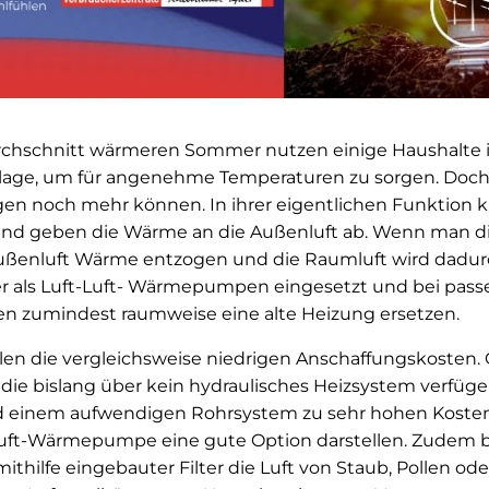
chschnitt wärmeren Sommer nutzen einige Haushalte i
nlage, um für angenehme Temperaturen zu sorgen. Doch
gen noch mehr können. In ihrer eigentlichen Funktion k
nd geben die Wärme an die Außenluft ab. Wenn man di
ußenluft Wärme entzogen und die Raumluft wird dadur
r als Luft-Luft- Wärmepumpen eingesetzt und bei pas
zumindest raumweise eine alte Heizung ersetzen.
len die vergleichsweise niedrigen Anschaffungskosten. 
ie bislang über kein hydraulisches Heizsystem verfüge
d einem aufwendigen Rohrsystem zu sehr hohen Kosten
-Luft-Wärmepumpe eine gute Option darstellen. Zudem 
 mithilfe eingebauter Filter die Luft von Staub, Pollen o