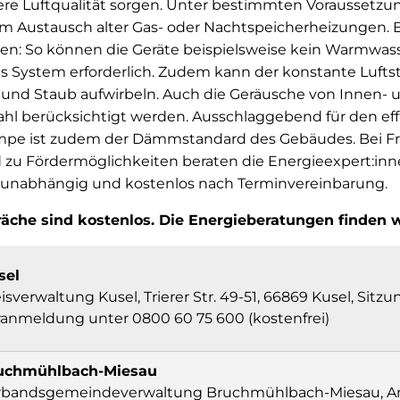
ere Luftqualität sorgen. Unter bestimmten Voraussetzun
im Austausch alter Gas- oder Nachtspeicherheizungen. Es
n: So können die Geräte beispielsweise kein Warmwasse
tes System erforderlich. Zudem kann der konstante Lufts
nd Staub aufwirbeln. Auch die Geräusche von Innen-
ahl berücksichtigt werden. Ausschlaggebend für den eff
pe ist zudem der Dämmstandard des Gebäudes. Bei F
zu Fördermöglichkeiten beraten die Energieexpert:inn
 unabhängig und kostenlos nach Terminvereinbarung.
che sind kostenlos. Die Energieberatungen finden wi
sel
isverwaltung Kusel, Trierer Str. 49-51, 66869 Kusel, Sit
ranmeldung unter 0800 60 75 600 (kostenfrei)
uchmühlbach-Miesau
rbandsgemeindeverwaltung Bruchmühlbach-Miesau, A