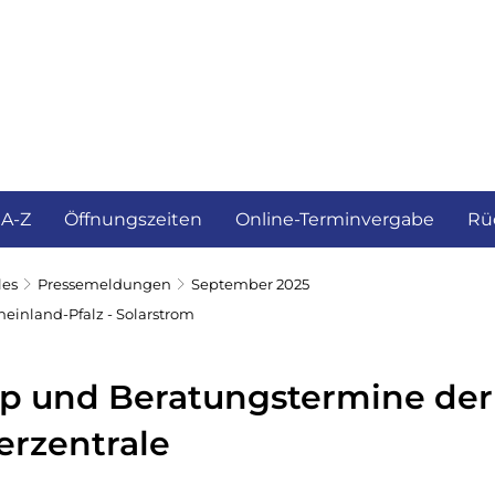
ürgerservice und Verwaltung
Landkreis
 A-Z
Öffnungszeiten
Online-Terminvergabe
Rü
les
Pressemeldungen
September 2025
heinland-Pfalz - Solarstrom
pp und Beratungstermine der
erzentrale