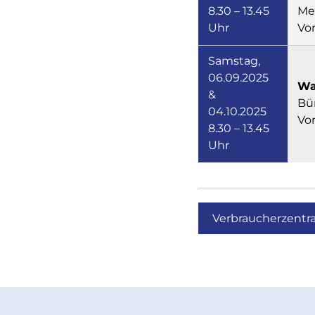
8.30 – 13.45
Me
Uhr
Vo
Samstag,
06.09.2025
Wa
&
Bür
04.10.2025
Vo
8.30 – 13.45
Uhr
Verbraucherzentra