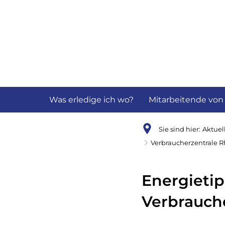
Aktuelles
B
Was erledige ich wo?
Mitarbeitende von
Sie sind hier:
Aktuel
Verbraucherzentrale R
Energieti
Verbrauch