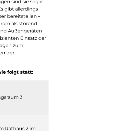
gen sind sie sogar
 gibt allerdings
r bereitstellen –
trom als störend
 und Außengeräten
izienten Einsatz der
ragen zum
en der
e folgt statt:
zungsraum 3
m Rathaus 2 im