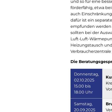
und so für eine bess
förderfähig, etwa be
auch Einschränkunge
dafür ist ein separa
empfunden werden u
sollten bei der Ausw
Luft-Luft-Wärmepum
Heizungstausch und 
Verbraucherzentrale
Die Beratungsgesprä
Donnerstag,
Ku
02.10.2025
Kre
15.00 bis
Vo
18.00 Uhr
Samstag,
Br
20.09.2025
Ve