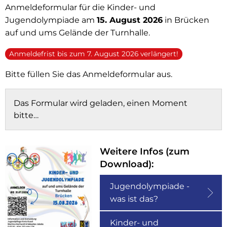
Jugendolympiade
Anmeldeformular für die Kinder- und
Jugendolympiade am
15. August 2026
in Brücken
auf und ums Gelände der Turnhalle.
Anmeldefrist bis zum 7. August 2026 verlängert!
Bitte füllen Sie das Anmeldeformular aus.
Das Formular wird geladen, einen Moment
bitte…
Weitere Infos (zum
Download):
Jugendolympiade -
was ist das?
Kinder- und