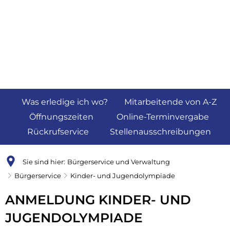
Was erledige ich wo?
Mitarbeitende von A-Z
Öffnungszeiten
Online-Terminvergabe
Rückrufservice
Stellenausschreibungen
Sie sind hier:
Bürgerservice und Verwaltung
Bürgerservice
Kinder- und Jugendolympiade
Kinder-
ANMELDUNG KINDER- UND
und
JUGENDOLYMPIADE