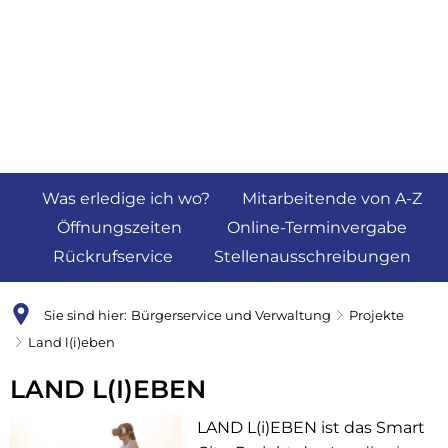
Was erledige ich wo?
Mitarbeitende von A-Z
Öffnungszeiten
Online-Terminvergabe
Rückrufservice
Stellenausschreibungen
Sie sind hier:
Bürgerservice und Verwaltung
Projekte
Land l(i)eben
Land
LAND L(I)EBEN
l(i)eben
LAND L(i)EBEN ist das Smart