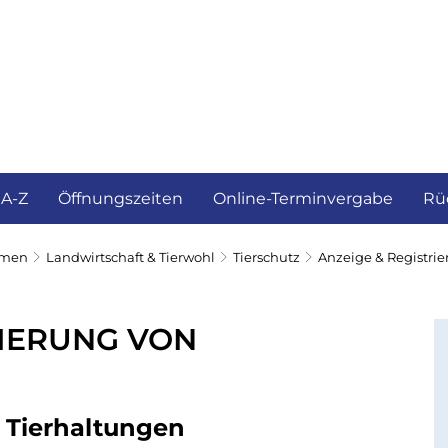
ürgerservice und Verwaltung
Landkreis
 A-Z
Öffnungszeiten
Online-Terminvergabe
Rü
emen
Landwirtschaft & Tierwohl
Tierschutz
Anzeige & Registri
RIERUNG VON
 Tierhaltungen