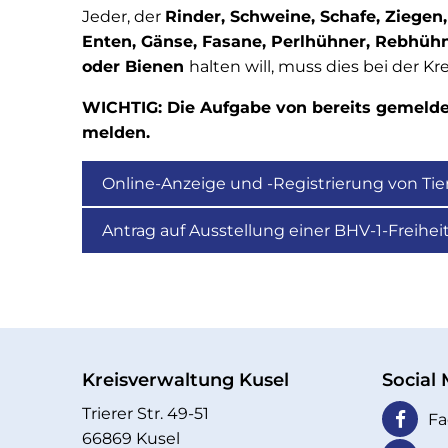
von
Jeder, der
Rinder, Schweine, Schafe, Ziegen
Enten, Gänse, Fasane, Perlhühner, Rebhühn
Tierhaltungen
oder Bienen
halten will, muss dies bei der K
WICHTIG: Die Aufgabe von bereits gemeldet
melden.
Online-Anzeige und -Registrierung von Ti
Antrag auf Ausstellung einer BHV-1-Freihe
Kreisverwaltung Kusel
Social
Trierer Str. 49-51
Fa
66869 Kusel