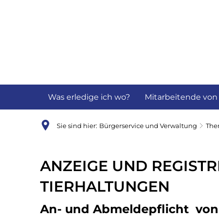
Aktuelles
B
Was erledige ich wo?
Mitarbeitende von
Sie sind hier:
Bürgerservice und Verwaltung
Th
Anzeige
ANZEIGE UND REGIST
&
TIERHALTUNGEN
Registrierung
An- und Abmeldepflicht von