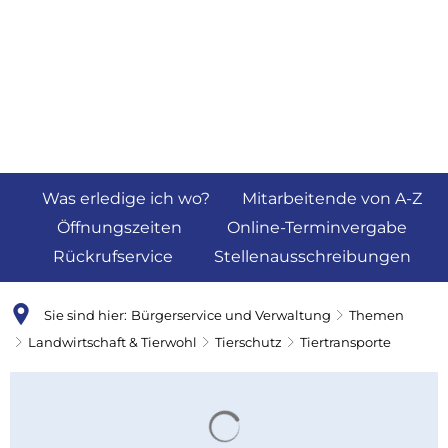
Was erledige ich wo?
Mitarbeitende von A-Z
Öffnungszeiten
Online-Terminvergabe
Rückrufservice
Stellenausschreibungen
Sie sind hier:
Bürgerservice und Verwaltung
Themen
Landwirtschaft & Tierwohl
Tierschutz
Tiertransporte
Tiertransporte
Suchergebnisse werden 