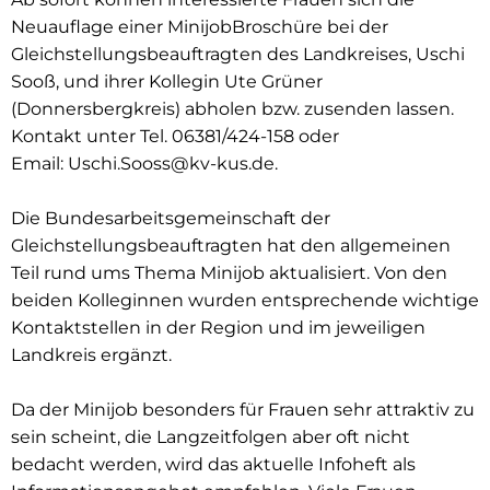
Neuauflage einer MinijobBroschüre bei der
Da
Gleichstellungsbeauftragten des Landkreises, Uschi
ist
Sooß, und ihrer Kollegin Ute Grüner
mehr
(Donnersbergkreis) abholen bzw. zusenden lassen.
Kontakt unter Tel. 06381/424-158 oder
für
Email: Uschi.Sooss@kv-kus.de.
Sie
Die Bundesarbeitsgemeinschaft der
drin!
Gleichstellungsbeauftragten hat den allgemeinen
Teil rund ums Thema Minijob aktualisiert. Von den
beiden Kolleginnen wurden entsprechende wichtige
Kontaktstellen in der Region und im jeweiligen
Landkreis ergänzt.
Da der Minijob besonders für Frauen sehr attraktiv zu
sein scheint, die Langzeitfolgen aber oft nicht
bedacht werden, wird das aktuelle Infoheft als