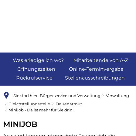
Was erledige ich wo?
Mitarbeitende von A-Z
Öffnungszeiten
Online-Terminvergabe
Rückrufservice
Stellenausschreibungen
Sie sind hier:
Bürgerservice und Verwaltung
Verwaltung
Gleichstellungsstelle
Frauenarmut
Minijob - Da ist mehr für Sie drin!
Minijob
MINIJOB
-
Ab sofort können interessierte Frauen sich die