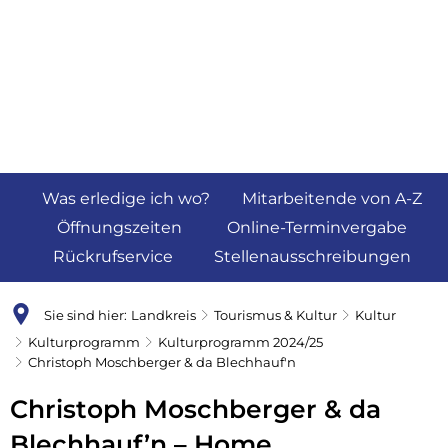
Was erledige ich wo?
Mitarbeitende von A-Z
Öffnungszeiten
Online-Terminvergabe
Rückrufservice
Stellenausschreibungen
Sie sind hier:
Landkreis
Tourismus & Kultur
Kultur
Kulturprogramm
Kulturprogramm 2024/25
Christoph Moschberger & da Blechhauf'n
Christoph Moschberger & da
Blechhauf’n – Home