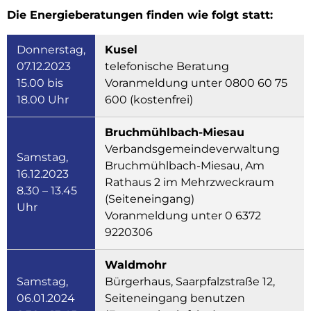
Die Energieberatungen finden wie folgt statt:
Donnerstag,
Kusel
07.12.2023
telefonische Beratung
15.00 bis
Voranmeldung unter 0800 60 75
18.00 Uhr
600 (kostenfrei)
Bruchmühlbach-Miesau
Verbandsgemeindeverwaltung
Samstag,
Bruchmühlbach-Miesau, Am
16.12.2023
Rathaus 2 im Mehrzweckraum
8.30 – 13.45
(Seiteneingang)
Uhr
Voranmeldung unter 0 6372
9220306
Waldmohr
Samstag,
Bürgerhaus, Saarpfalzstraße 12,
06.01.2024
Seiteneingang benutzen