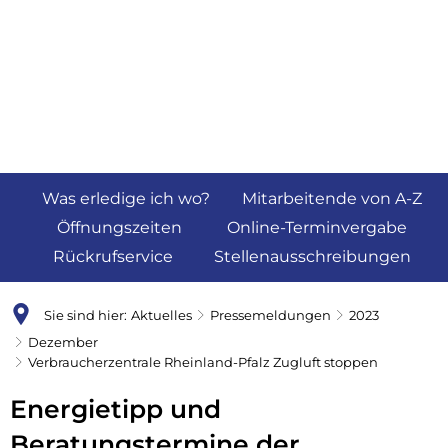
Was erledige ich wo?
Mitarbeitende von A-Z
Öffnungszeiten
Online-Terminvergabe
Rückrufservice
Stellenausschreibungen
Sie sind hier:
Aktuelles
Pressemeldungen
2023
Dezember
Verbraucherzentrale Rheinland-Pfalz Zugluft stoppen
Energietipp und
Beratungstermine der