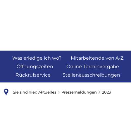
Was erledige ich wo?
Mitarbeitende von A-Z
Öffnungszeiten
Online-Terminvergabe
Rückrufservice
Stellenausschreibungen
Sie sind hier:
Aktuelles
Pressemeldungen
2023
2023