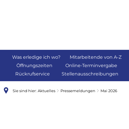
Was erledige ich wo?
Mitarbeitende von A-Z
Öffnungszeiten
Online-Terminvergabe
Rückrufservice
Stellenausschreibungen
Sie sind hier:
Aktuelles
Pressemeldungen
Mai 2026
Mai
2026