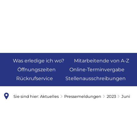
Was erledige ich wo?
Mitarbeitende von A-Z
Öffnungszeiten
Online-Terminvergabe
Rückrufservice
Stellenausschreibungen
Sie sind hier:
Aktuelles
Pressemeldungen
2023
Juni
Juni