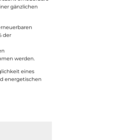
ner gänzlichen
erneuerbaren
% der
en
men werden.
lichkeit eines
nd energetischen