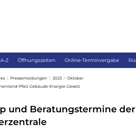
ürgerservice und Verwaltung
Landkreis
 A-Z
Öffnungszeiten
Online-Terminvergabe
Rü
les
Pressemeldungen
2023
Oktober
Rheinland-Pfalz Gebäude-Energie-Gesetz
pp und Beratungstermine der
erzentrale