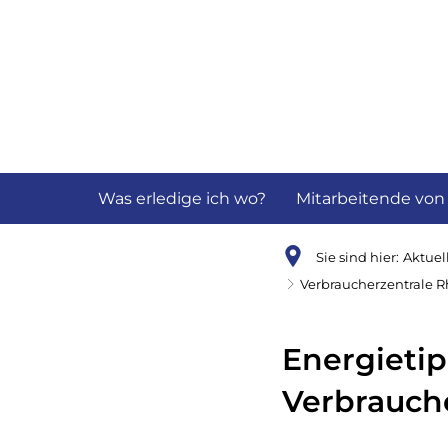
Aktuelles
B
Was erledige ich wo?
Mitarbeitende von
Sie sind hier:
Aktuel
Verbraucherzentrale 
Energieti
Verbrauch