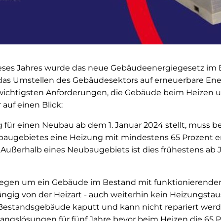
eses Jahres wurde das neue Gebäudeenergiegesetz im
l das Umstellen des Gebäudesektors auf erneuerbare En
wichtigsten Anforderungen, die Gebäude beim Heizen 
 auf einen Blick:
 für einen Neubau ab dem 1. Januar 2024 stellt, muss 
baugebietes eine Heizung mit mindestens 65 Prozent 
Außerhalb eines Neubaugebiets ist dies frühestens ab J
gegen um ein Gebäude im Bestand mit funktionierender 
ängig von der Heizart - auch weiterhin kein Heizungsta
 Bestandsgebäude kaputt und kann nicht repariert werd
ngslösungen für fünf Jahre bevor beim Heizen die 65 