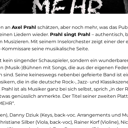
en an
Axel Prahl
schätzen, aber noch mehr, was das Pub
 seinen Liedern wieder.
Prahl singt Prahl
– authentisch, 
 Musizieren. Mit seinem Inselorchester zeigt einer der 
-Kommissare seine musikalische Seite.
tt kein singender Schauspieler, sondern ein wunderbare
n (Musik-)Bühnen mit Songs, die aus der eigenen Fed
 sind. Seine keineswegs nebenbei gefeierte Band ist e
ikern, die in die deutsche Rock-, Jazz- und Klassiksze
rahl ist als Musiker ganz bei sich selbst, sprich „in der 
was genüsslich anmerkte. Der Titel seiner zweiten Plat
MEHR“.
arren), Danny Dziuk (Keys, back-voc. Arrangements und Mu
Christiane Silber (Viola, back-voc), Rainer Korf (Violine), Ni