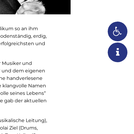
likum so an ihm
bodenständig, erdig,
erfolgreichsten und
r Musiker und
er und dem eigenen
ine handverlesene
ne klangvolle Namen
Rolle seines Lebens“
te gab der aktuellen
sikalische Leitung),
colai Ziel (Drums,