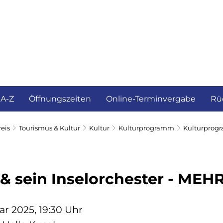
ürgerservice und Verwaltung
Landkreis
 A-Z
Öffnungszeiten
Online-Terminvergabe
Rü
eis
Tourismus & Kultur
Kultur
Kulturprogramm
Kulturprog
 & sein Inselorchester - MEHR 
ar 2025, 19:30 Uhr