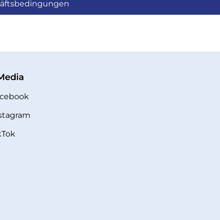
häftsbedingungen
 Media
cebook
stagram
kTok