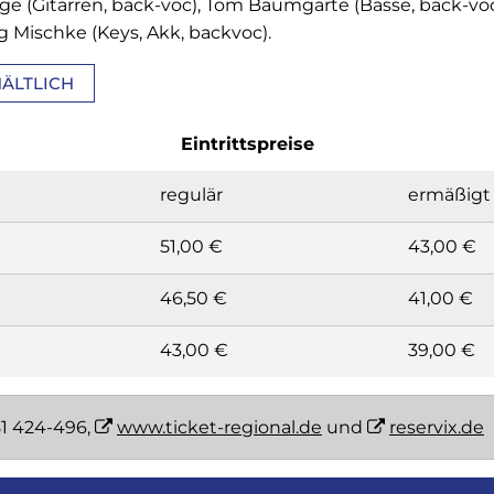
ge (Gitarren, back-voc), Tom Baumgarte (Bässe, back-voc)
örg Mischke (Keys, Akk, backvoc).
ÄLTLICH
Eintrittspreise
regulär
ermäßigt
51,00 €
43,00 €
46,50 €
41,00 €
43,00 €
39,00 €
81 424-496,
www.ticket-regional.de
und
reservix.de