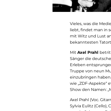
Vieles, was die Medi
liebt, findet man in
mit Witz und Lust am
bekanntesten Tatort
Mit
Axel Prahl
betri
Sänger die deutsche
Erleben entsprungen
Truppe von neun Mus
einzubringen haben. P
wie „ZDF-Aspekte“ et
Show den Namen: „
Axel Prahl (Voc. Git
Sylvia Eulitz (Cello), 