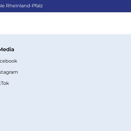
le Rheinland-Pfalz
 Media
cebook
stagram
kTok