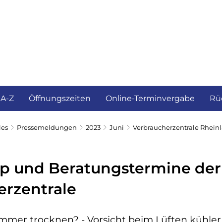
ürgerservice und Verwaltung
Landkreis
 A-Z
Öffnungszeiten
Online-Terminvergabe
Rü
les
Pressemeldungen
2023
Juni
Verbraucherzentrale Rheinl
pp und Beratungstermine der
erzentrale
ommer trocknen? - Vorsicht beim Lüften kühle