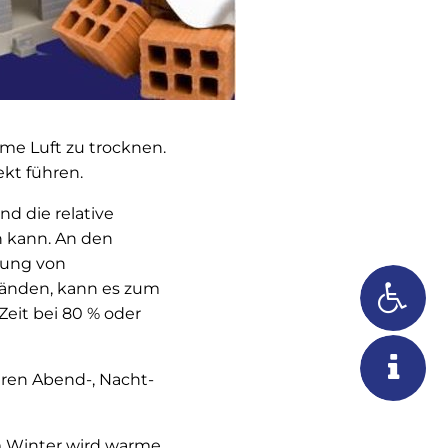
me Luft zu trocknen.
ekt führen.
d die relative
n kann. An den
dung von
änden, kann es zum
eit bei 80 % oder
eren Abend-, Nacht-
m Winter wird warme,