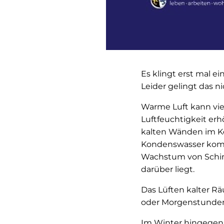
Es klingt erst mal 
Leider gelingt das n
Warme Luft kann viel
Luftfeuchtigkeit er
kalten Wänden im Ke
Kondenswasser komm
Wachstum von Schimm
darüber liegt.
Das Lüften kalter Rä
oder Morgenstunden
Im Winter hingegen i