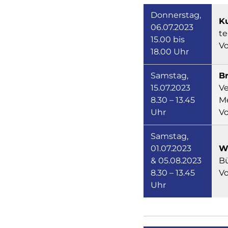
Donnerstag,
K
06.07.2023
te
15.00 bis
Vo
18.00 Uhr
Samstag,
B
15.07.2023
V
8.30 – 13.45
M
Uhr
V
Samstag,
01.07.2023
W
& 05.08.2023
Bü
8.30 – 13.45
Vo
Uhr