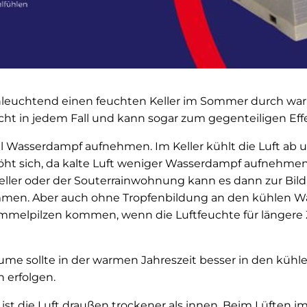
einleuchtend einen feuchten Keller im Sommer durch war
icht in jedem Fall und kann sogar zum gegenteiligen Eff
 Wasserdampf aufnehmen. Im Keller kühlt die Luft ab un
höht sich, da kalte Luft weniger Wasserdampf aufnehme
ller oder der Souterrainwohnung kann es dann zur Bil
en. Aber auch ohne Tropfenbildung an den kühlen W
elpilzen kommen, wenn die Luftfeuchte für längere Z
ume sollte in der warmen Jahreszeit besser in den kühl
 erfolgen.
st die Luft draußen trockener als innen. Beim Lüften i