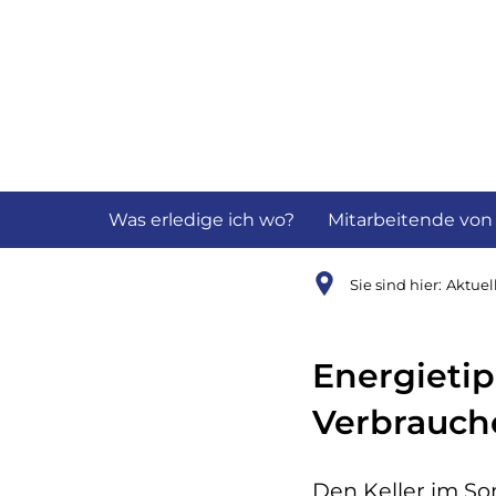
Aktuelles
B
Was erledige ich wo?
Mitarbeitende von
Sie sind hier:
Aktuel
Energieti
Verbrauch
Den Keller im S