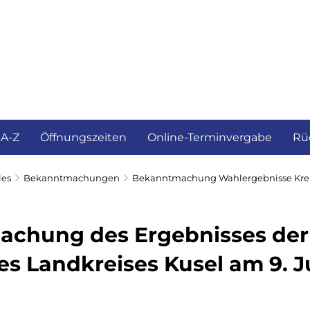
ürgerservice und Verwaltung
Landkreis
 A-Z
Öffnungszeiten
Online-Terminvergabe
Rü
les
Bekanntmachungen
Bekanntmachung Wahlergebnisse Kre
chung des Ergebnisses de
es Landkreises Kusel
am 9. J