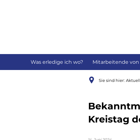
Aktuelles
B
Was erledige ich wo?
Mitarbeitende von
Sie sind hier:
Aktuel
Bekanntma
Kreistag d
14. Juni 2024