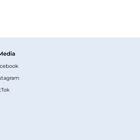
 Media
cebook
stagram
kTok