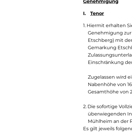
Genehmigung
I.
Tenor
Hiermit erhalten 
Genehmigung zur 
Etschberg) mit de
Gemarkung Etschber
Zulassungsunterla
Einschränkung der
Zugelassen wird e
Nabenhöhe von 164
Gesamthöhe von 24
Die sofortige Voll
überwiegenden Int
Mühlheim an der R
Es gilt jeweils folge