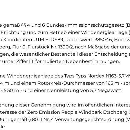
Sie gemäß §§ 4 und 6 Bundes-Immissionsschutzgesetz (
Errichtung und zum Betrieb einer Windenergieanlage
n Koordinaten UTM ETRS89, Rechtswert: 385046, Hochwe
g, Flur 0, Flurstück Nr. 1390/2, nach Maßgabe der unter
gen, die wesentlicher Bestandteil dieser Entscheidung 
 unter Ziffer III. formulierten Nebenbestimmungen.
ine Windenergieanlage des Typs Typs Nordex N163-5,7M
 m und einem Rotorkreis-Durchmesser von 163 m - som
5,50 m - und einer Nennleistung von 5,7 Megawatt.
ziehung dieser Genehmigung wird im öffentlichen Inter
eresse der Zero Emission People Windpark Etschberg 
uhr gemäß § 80 II Nr. 4 Verwaltungsgerichtsordnung (
nde