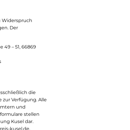
g Widerspruch
gen. Der
ße 49 – 51, 66869
s
schließlich die
e zur Verfügung. Alle
 Ämtern und
ormulare stellen
ung Kusel dar.
eis-kusel.de.