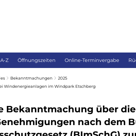
ürgerservice und Verwaltung
Landkreis
 A-Z
Öffnungszeiten
Online-Terminvergabe
Rü
les
Bekanntmachungen
2025
i Windenergieanlagen im Windpark Etschberg
he Bekanntmachung über die 
 Genehmigungen nach dem B
sschutzgesetz (BImSchG) zu