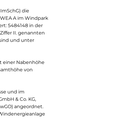
BImSchG) die
 (WEA A im Windpark
t: 5484148 in der
iffer II. genannten
sind und unter
it einer Nabenhöhe
esamthöhe von
esse und im
GmbH & Co. KG,
VwGO) angeordnet.
 Windenergieanlage