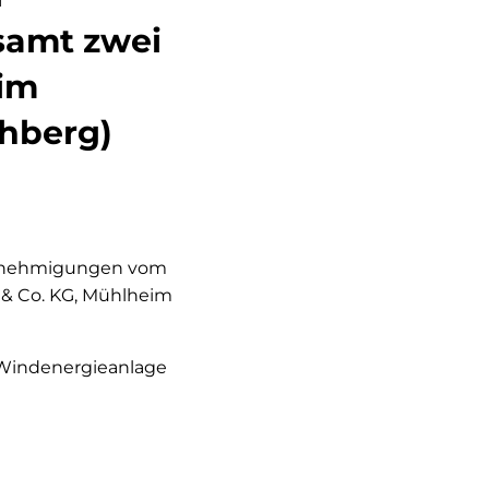
samt zwei
im
hberg)
enehmigungen vom
 & Co. KG, Mühlheim
 Windenergieanlage