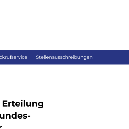
ckrufservice
Stellenausschreibungen
Erteilung
undes-
r