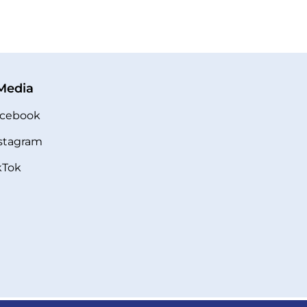
 Media
cebook
stagram
kTok