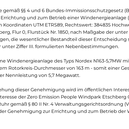
Sie gemäß §§ 4 und 6 Bundes-Immissionsschutzgesetz (
Errichtung und zum Betrieb einer Windenergieanlage
n Koordinaten UTM ETRS89, Rechtswert: 384835 Hochwer
g, Flur 0, Flurstück Nr. 1850, nach Maßgabe der unter Z
gen, die wesentlicher Bestandteil dieser Entscheidung 
 unter Ziffer III. formulierten Nebenbestimmungen.
ine Windenergieanlage des Typs Nordex N163-5,7MW m
em Rotorkreis-Durchmesser von 163 m - somit einer G
ner Nennleistung von 5,7 Megawatt.
ziehung dieser Genehmigung wird im öffentlichen Inter
eresse der Zero Emission People Windpark Etschberg 
uhr gemäß § 80 II Nr. 4 Verwaltungsgerichtsordnung (
 der Genehmigung zur Errichtung und zum Betrieb der