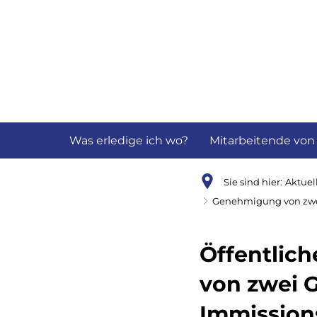
Aktuelles
B
Was erledige ich wo?
Mitarbeitende von
Sie sind hier:
Aktuel
Genehmigung von zwe
Öffentlic
von zwei
Immission