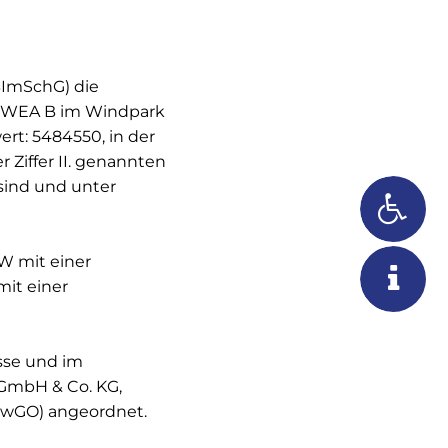
BImSchG) die
 (WEA B im Windpark
rt: 5484550, in der
 Ziffer II. genannten
sind und unter
W mit einer
it einer
esse und im
GmbH & Co. KG,
VwGO) angeordnet.