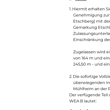
Hiermit erhalten 
Genehmigung zur 
Etschberg) mit de
Gemarkung Etschber
Zulassungsunterla
Einschränkung der
Zugelassen wird e
von 164 m und ein
245,50 m - und ei
Die sofortige Voll
überwiegenden Int
Mühlheim an der R
Der verfügende Teil
WEA B lautet: