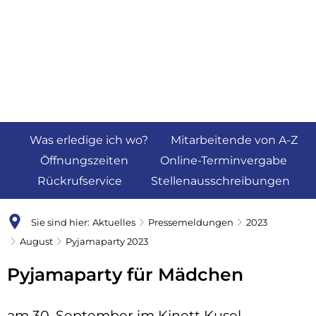
Was erledige ich wo?
Mitarbeitende von A-Z
Öffnungszeiten
Online-Terminvergabe
Rückrufservice
Stellenausschreibungen
Sie sind hier:
Aktuelles
Pressemeldungen
2023
August
Pyjamaparty 2023
Pyjamaparty für Mädchen
am 30. September im Kinett Kusel