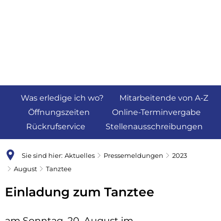
Was erledige ich wo?
Mitarbeitende von A-Z
Öffnungszeiten
Online-Terminvergabe
Rückrufservice
Stellenausschreibungen
Sie sind hier:
Aktuelles
Pressemeldungen
2023
August
Tanztee
Einladung zum Tanztee
am Sonntag, 20. August im