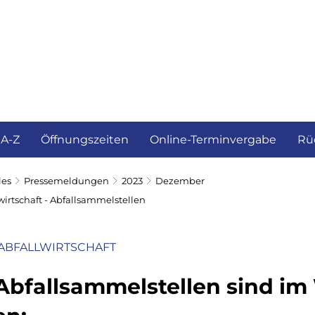
ürgerservice und Verwaltung
Landkreis
 A-Z
Öffnungszeiten
Online-Terminvergabe
Rü
les
Pressemeldungen
2023
Dezember
wirtschaft - Abfallsammelstellen
ABFALLWIRTSCHAFT
Abfallsammelstellen sind im