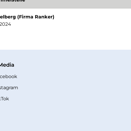
lberg (Firma Ranker)
1.2024
 Media
cebook
stagram
kTok