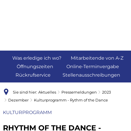
Was erledige ich wo?
Mitarbeitende von A-Z
Öffnungszeiten
Online-Terminvergabe
Rückrufservice
Stellenausschreibungen
Sie sind hier:
Aktuelles
Pressemeldungen
2023
Dezember
Kulturprogramm - Rythm of the Dance
KULTURPROGRAMM
RHYTHM OF THE DANCE -