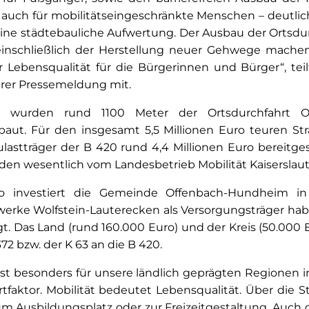
– auch für mobilitätseingeschränkte Menschen – deutlic
 eine städtebauliche Aufwertung. Der Ausbau der Ortsd
inschließlich der Herstellung neuer Gehwege machen 
Lebensqualität für die Bürgerinnen und Bürger“, teil
hrer Pressemeldung mit.
2 wurden rund 1100 Meter der Ortsdurchfahrt O
aut. Für den insgesamt 5,5 Millionen Euro teuren St
lastträger der B 420 rund 4,4 Millionen Euro bereitges
en wesentlich vom Landesbetrieb Mobilität Kaiserslau
 investiert die Gemeinde Offenbach-Hundheim i
rke Wolfstein-Lauterecken als Versorgungsträger habe
gt. Das Land (rund 160.000 Euro) und der Kreis (50.000 E
72 bzw. der K 63 an die B 420.
st besonders für unsere ländlich geprägten Regionen i
faktor. Mobilität bedeutet Lebensqualität. Über die S
zum Ausbildungsplatz oder zur Freizeitgestaltung. Auch 