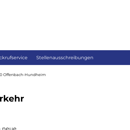
ckrufservice
Stellenausschreibungen
420 Offenbach-Hundheim
erkehr
– neue