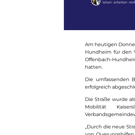
Am heutigen Donners
Hundheim für den Ve
Offenbach-Hundheim
hatten.
Die umfassenden B
erfolgreich abgeschl
Die Straße wurde a
Mobilität Kais
Verbandsgemeindewe
„Durch die neue St
von Querungshilfen 