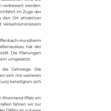
h verbessert werden.
urchfahrt im Zuge der
den Ort attraktiver
t Verkehrsministerin
ffenbach-Hundheim
raßenausbau hat der
tellt. Die Planungen
tern umgesetzt.
n die Gehwege. Die
n sich mit weiteren
uro) beteiligten sich
n Rheinland-Pfalz ein
traßen fahren wir zur
der ÖPNV ist auf eine