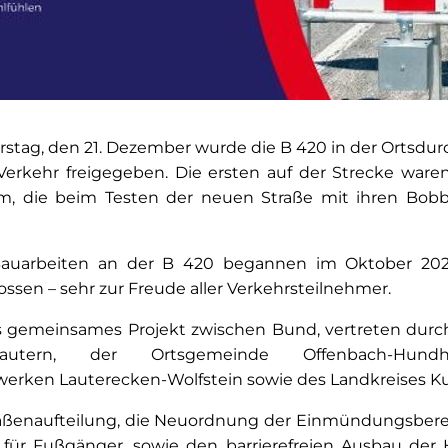
tag, den 21. Dezember wurde die B 420 in der Ortsdurc
rkehr freigegeben. Die ersten auf der Strecke waren
, die beim Testen der neuen Straße mit ihren Bobby
auarbeiten an der B 420 begannen im Oktober 2
ossen – sehr zur Freude aller Verkehrsteilnehmer.
ls gemeinsames Projekt zwischen Bund, vertreten durc
erslautern, der Ortsgemeinde Offenbach-H
rken Lauterecken-Wolfstein sowie des Landkreises Ku
raßenaufteilung, die Neuordnung der Einmündungsbere
für Fußgänger, sowie den barrierefreien Ausbau der H