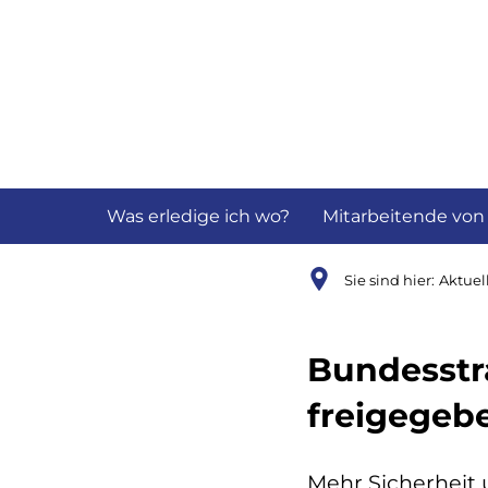
Aktuelles
B
Was erledige ich wo?
Mitarbeitende von
Sie sind hier:
Aktuel
Bundesstra
freigegeb
Mehr Sicherheit