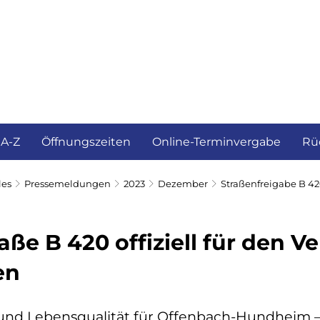
ürgerservice und Verwaltung
Landkreis
 A-Z
Öffnungszeiten
Online-Terminvergabe
Rü
les
Pressemeldungen
2023
Dezember
Straßenfreigabe B 
ße B 420 offiziell für den V
en
 und Lebensqualität für Offenbach-Hundheim 