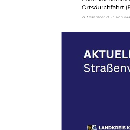
Ortsdurchfahrt (B
21. Dezember 2023
von
KA