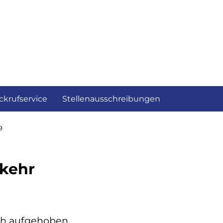
ckrufservice
Stellenausschreibungen
9
rkehr
ach aufgehoben