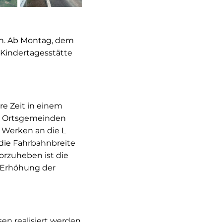
an. Ab Montag, dem
r Kindertagesstätte
re Zeit in einem
n Ortsgemeinden
n Werken an die L
die Fahrbahnbreite
vorzuheben ist die
r Erhöhung der
en realisiert werden.