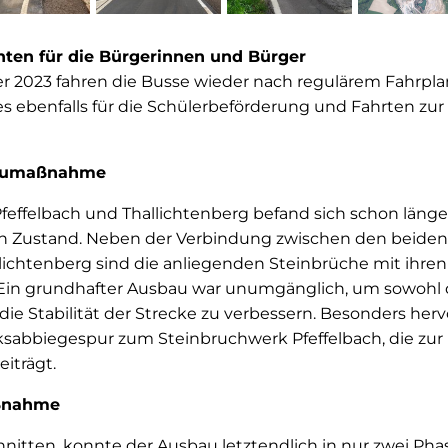
chten für die Bürgerinnen und Bürger
 2023 fahren die Busse wieder nach regulärem Fahrpl
ies ebenfalls für die Schülerbeförderung und Fahrten zu
Baumaßnahme
feffelbach und Thallichtenberg befand sich schon länge
en Zustand. Neben der Verbindung zwischen den beide
lichtenberg sind die anliegenden Steinbrüche mit ihre
Ein grundhafter Ausbau war unumgänglich, um sowohl 
die Stabilität der Strecke zu verbessern. Besonders her
ksabbiegespur zum Steinbruchwerk Pfeffelbach, die zu
eiträgt.
aßnahme
hnitten, konnte der Ausbau letztendlich in nur zwei Phas