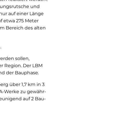
chungsrutsche und
nur auf einer Länge
f etwa 275 Meter
m Bereich des alten
.
erden sollen,
der Region. Der LBM
end der Bauphase.
erg über 1,7 km in 3
NA-Werke zu gewähr-
leunigend auf 2 Bau-