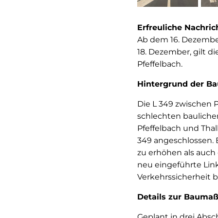
Erfreuliche Nachri
Ab dem 16. Dezember
18. Dezember, gilt d
Pfeffelbach.
Hintergrund der 
Die L 349 zwischen P
schlechten baulich
Pfeffelbach und Thal
349 angeschlossen. 
zu erhöhen als auch 
neu eingeführte Lin
Verkehrssicherheit b
Details zur Baum
Geplant in drei Absc