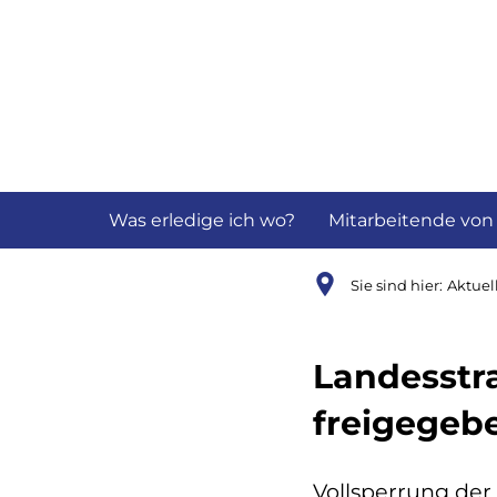
Aktuelles
B
Was erledige ich wo?
Mitarbeitende von
Sie sind hier:
Aktuel
Landesstra
freigegeb
Vollsperrung der