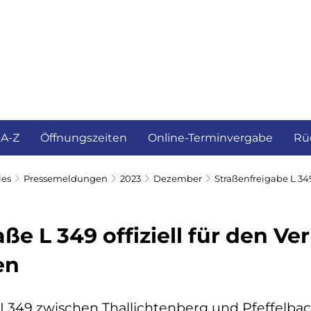
ürgerservice und Verwaltung
Landkreis
 A-Z
Öffnungszeiten
Online-Terminvergabe
Rü
les
Pressemeldungen
2023
Dezember
Straßenfreigabe L 34
ße L 349 offiziell für den Ve
en
 L349 zwischen Thallichtenberg und Pfeffelb