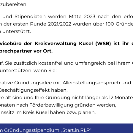
zubereiten.
n und Stipendiaten werden Mitte 2023 nach den erfo
n der ersten Runde 2021/2022 wurden über 100 Gründ
 unterstützt.
vicebüro der Kreisverwaltung Kusel (WSB) ist ihr d
rechpartner vor Ort.
uf, Sie zusätzlich kostenfrei und umfangreich bei Ihr
unterstützen, wenn Sie:
reative Gründungsidee mit Alleinstellungs­anspruch un
eschäftigungseffekt haben,
e alt sind und Ihre Gründung nicht länger als 12 Monate
onaten nach Förder­bewilligung gründen werden,
ssitz im Kreis Kusel haben bzw. planen.
m Gründungsstipendium „Start.in.RLP“