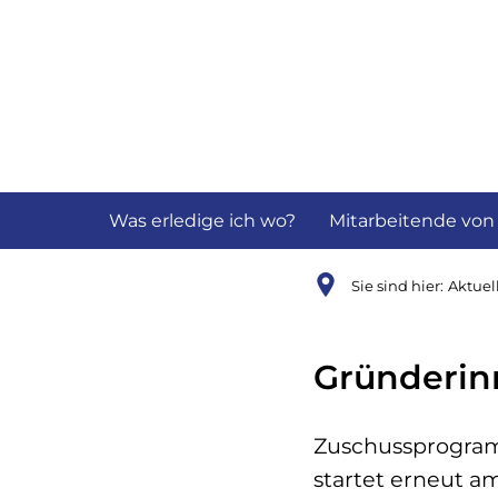
Aktuelles
B
Was erledige ich wo?
Mitarbeitende von
Sie sind hier:
Aktuel
Gründerin
Zuschussprogram
startet erneut am