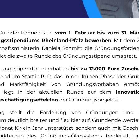
Gründer können sich
vom 1. Februar bis zum 31. Mä
gsstipendiums Rhein­land-Pfalz bewerben
. Mit dem 
haftsministerin Daniela Schmitt die Gründungsförder
indet die zweite Runde des Gründungs­stipendiums statt.
n und Stipendiaten erhalten
bis zu 12.000 Euro
Zuschu
dium Start.in.RLP, das in der frühen Phase der Gründ
und Marktfähigkeit von Gründungsvorhaben ermög
liegt in der aktuellen Runde auf dem
Inno­vat
schäftigungseffekten
der Gründungsprojekte.
ung stellt die Förderung von Gründungen und
 deutlich breiter und flexibler auf. Gründende werden 
Monat für ein Jahr unterstützt, sondern auch mit Coa
Akteuren des Gründungs-Ökosystems begleitet, um