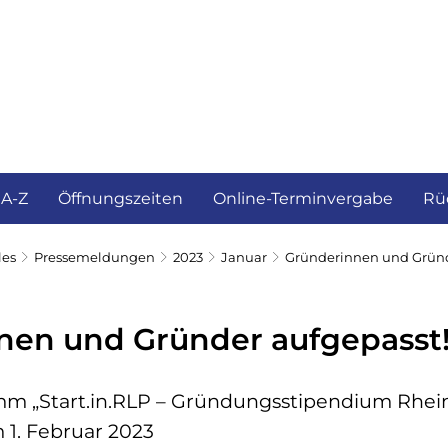
ürgerservice und Verwaltung
Landkreis
 A-Z
Öffnungszeiten
Online-Terminvergabe
Rü
les
Pressemeldungen
2023
Januar
Gründerinnen und Gründ
nen und Gründer aufgepasst
m „Start.in.RLP – Gründungsstipendium Rhein
 1. Februar 2023