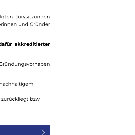
lgten Jurysitzungen
erinnen und Gründer
afür akkreditierter
em Gründungsvorhaben
d nachhaltigem
 zurückliegt bzw.