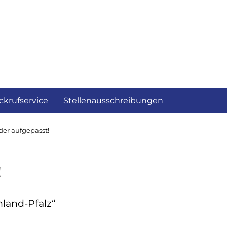
ckrufservice
Stellenausschreibungen
er aufgepasst!
!
land-Pfalz“