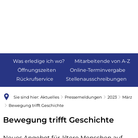
Was erledige ich wo?
Mitarbeitende von A-Z
Öffnungszeiten
Online-Terminvergabe
Rückrufservice
Stellenausschreibungen
Sie sind hier:
Aktuelles
Pressemeldungen
2023
März
Bewegung trifft Geschichte
Bewegung trifft Geschichte
Neues Angebot für ältere Menschen auf