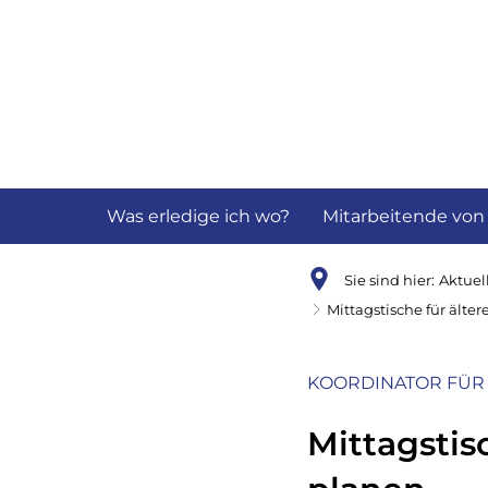
Aktuelles
B
Was erledige ich wo?
Mitarbeitende von
Sie sind hier:
Aktuel
Mittagstische für älte
KOORDINATOR FÜR
Mittagstis