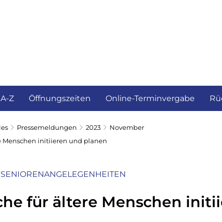
ürgerservice und Verwaltung
Landkreis
 A-Z
Öffnungszeiten
Online-Terminvergabe
Rü
les
Pressemeldungen
2023
November
re Menschen initiieren und planen
 SENIORENANGELEGENHEITEN
che für ältere Menschen initi