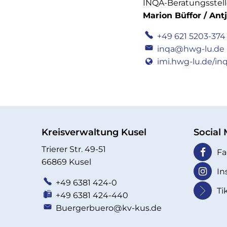
INQA-Beratungsstell
Marion Büffor / Antj
+49 621 5203-374
inqa@hwg-lu.de
imi.hwg-lu.de/in
Kreisverwaltung Kusel
Social
Trierer Str. 49-51
Fa
66869 Kusel
In
+49 6381 424-0
Ti
+49 6381 424-440
Buergerbuero@kv-kus.de