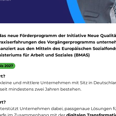
das neue Förderprogramm der Initiative Neue Qualitä
Praxiserfahrungen des Vorgängerprogramms
unterne
inanziert aus den Mitteln des Europäischen Sozialfond
steriums für Arbeit und Soziales (BMAS)
is 2027
rt?
kleine und mittlere Unternehmen mit Sitz in Deutschlan
 seit mindestens zwei Jahren bestehen.
rt?
terstützt Unternehmen dabei, passgenaue Lösungen f
arfe im Zusammenhang mit der
digitalen Transformat