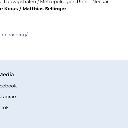
e Ludwigshafen / Metropolregion Rhein-Neckar
e Kraus / Matthias Sellinger
qa-coaching/
 Media
cebook
stagram
kTok