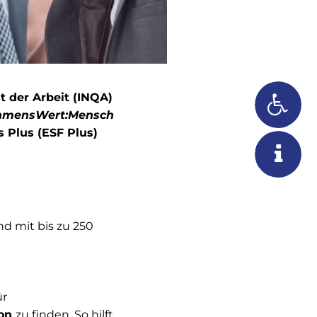
t der Arbeit (INQA)
hmensWert:Mensch
s Plus (ESF Plus)
d mit bis zu 250
ür
ion
zu finden. So hilft