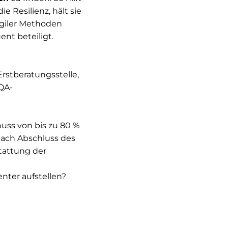
 Resilienz, hält sie
agiler Methoden
nt beteiligt.
rstberatungsstelle,
QA-
huss von bis zu 80 %
nach Abschluss des
tattung der
nter aufstellen?