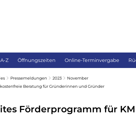
ürgerservice und Verwaltung
Landkreis
 A-Z
Öffnungszeiten
Online-Terminvergabe
Rü
les
Pressemeldungen
2023
November
kostenfreie Beratung für Gründerinnen und Gründer
tes Förderprogramm für KM