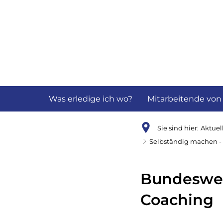
Aktuelles
B
Was erledige ich wo?
Mitarbeitende von
Sie sind hier:
Aktuel
Selbständig machen - 
Bundeswei
Coaching