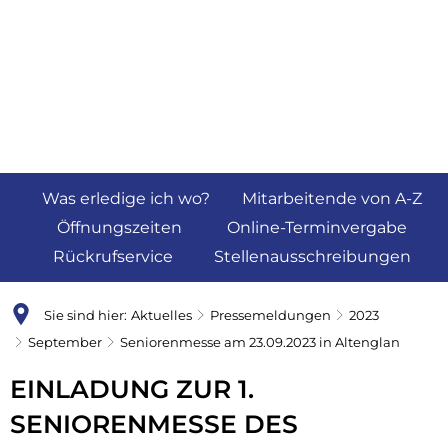
Was erledige ich wo?
Mitarbeitende von A-Z
Öffnungszeiten
Online-Terminvergabe
Rückrufservice
Stellenausschreibungen
Sie sind hier:
Aktuelles
Pressemeldungen
2023
September
Seniorenmesse am 23.09.2023 in Altenglan
EINLADUNG ZUR 1.
SENIORENMESSE DES