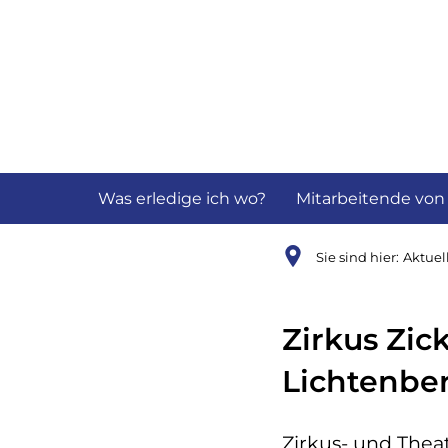
Aktuelles
B
Was erledige ich wo?
Mitarbeitende von
Sie sind hier:
Aktuel
Zirkus Zic
Lichtenbe
Zirkus- und Thea