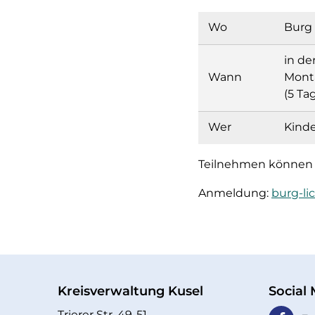
Wo
Burg 
in de
Wann
Monta
(5 Ta
Wer
Kinde
Teilnehmen können 1
Anmeldung:
burg-l
Kreisverwaltung Kusel
Social
Trierer Str. 49-51