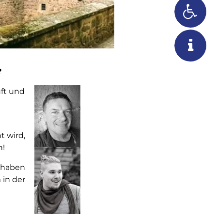
?
ft und
 wird,
n!
 haben
 in der