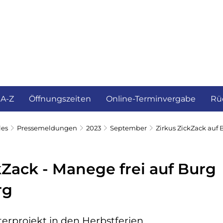
ürgerservice und Verwaltung
Landkreis
 A-Z
Öffnungszeiten
Online-Terminvergabe
Rü
les
Pressemeldungen
2023
September
Zirkus ZickZack auf
kZack - Manege frei auf Burg
rg
terprojekt in den Herbstferien