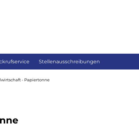
ckrufservice
Stellenausschreibungen
lwirtschaft - Papiertonne
onne