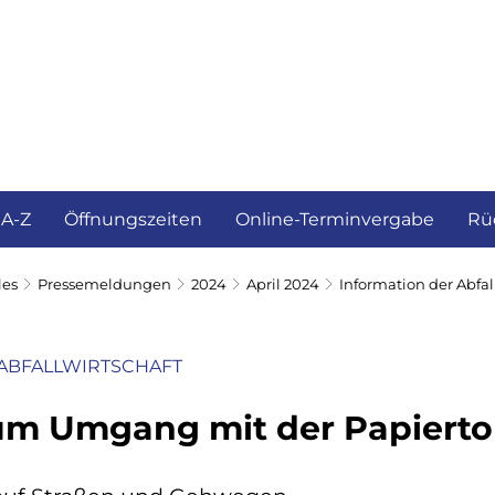
ürgerservice und Verwaltung
Landkreis
 A-Z
Öffnungszeiten
Online-Terminvergabe
Rü
les
Pressemeldungen
2024
April 2024
Information der Abfal
ABFALLWIRTSCHAFT
um Umgang mit der Papiert