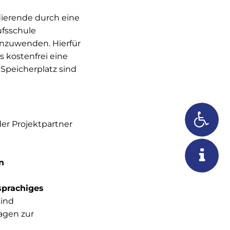
dierende durch eine
ufsschule
anzuwenden. Hierfür
s kostenfrei eine
 Speicherplatz sind
er Projektpartner
n
sprachiges
sind
agen zur