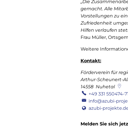
„Die Zusammenarbeit
gemacht. Alle Mitarb
Vorstellungen zu ei
Zufriedenheit umges
Hilfen verlaufen st
Frau Müller, Ortsge
Weitere Information
Kontakt:
Förderverein für reg
Arthur-Scheunert-Al
14558
Nuhetal
+49 331 550474-7
info@azubi-proje
azubi-projekte.d
Melden Sie sich jet