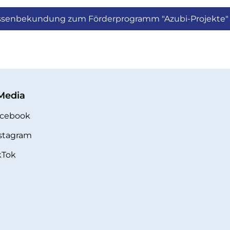
eressenbekundung zum Förderprogramm "Azubi-Projekte"
 Media
cebook
stagram
kTok