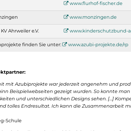
www.flurhof-fischer.de
nzingen
www.monzingen.de
V Ahrweiler e.V.
www.kinderschutzbund-ah
projekte finden Sie unter:
www.azubi-projekte.de/rp
ktpartner:
 mit Azubiprojekte war jederzeit angenehm und produk
Beginn Beispielwebseiten gezeigt wurden. So konnte man
eiten und unterschiedlichen Designs sehen. […] Kompe
nd tolles Endresultat. Ich kann die Zusammenarbeit mi
eg-Schule