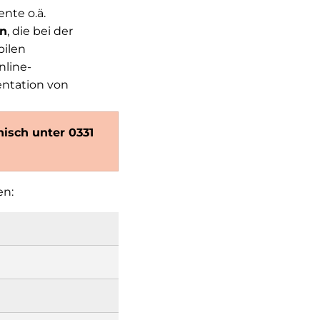
nte o.ä.
en
, die bei der
ilen
line-
ntation von
nisch unter 0331
en: