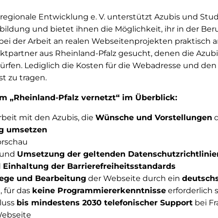
 regionale Entwicklung e. V. unterstützt Azubis und Stu
sbildung und bietet ihnen die Möglichkeit, ihr in der Ber
ei der Arbeit an realen Webseitenprojekten praktisch 
ktpartner aus Rheinland-Pfalz gesucht, denen die Azubi
ürfen. Lediglich die Kosten für die Webadresse und den
st zu tragen.
 „Rheinland-Pfalz vernetzt“ im Überblick:
eit mit den Azubis, die
Wünsche und Vorstellungen
d
ng umsetzen
orschau
 und
Umsetzung der geltenden Datenschutzrichtlinie
d
Einhaltung der Barrierefreiheitsstandards
lege und Bearbeitung
der Webseite durch ein
deutsch
 für das
keine Programmiererkenntnisse
erforderlich 
luss
bis mindestens 2030 telefonischer Support
bei Fr
Webseite