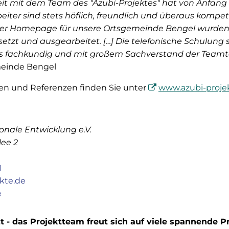
 mit dem Team des "Azubi-Projektes" hat von Anfang 
eiter sind stets höflich, freundlich und überaus kompe
ner Homepage für unsere Ortsgemeinde Bengel wurden 
etzt und ausgearbeitet. […] Die telefonische Schulung 
ets fachkundig und mit großem Sachverstand der Teamt
meinde Bengel
en und Referenzen finden Sie unter
www.azubi-proje
ionale Entwicklung e.V.
lee 2
1
kte.de
e
zt - das Projektteam freut sich auf viele spannende P