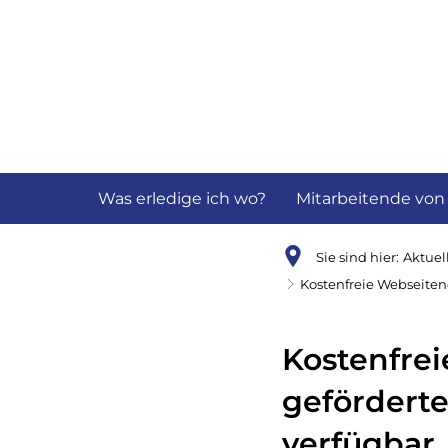
Aktuelles
B
Was erledige ich wo?
Mitarbeitende von
Sie sind hier:
Aktuel
Kostenfreie Webseitene
Kostenfrei
geförderte
verfügbar