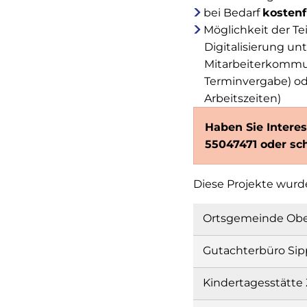
bei Bedarf
kostenf
Möglichkeit der T
Digitalisierung unt
Mitarbeiterkommun
Terminvergabe) od
Arbeitszeiten)
Haben Sie Interes
55047471 oder sc
Diese Projekte wurde
Ortsgemeinde Obe
Gutachterbüro Sip
Kindertagesstätte