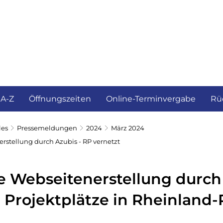
ürgerservice und Verwaltung
Landkreis
 A-Z
Öffnungszeiten
Online-Terminvergabe
Rü
les
Pressemeldungen
2024
März 2024
rstellung durch Azubis - RP vernetzt
e Webseitenerstellung durch 
 Projektplätze in Rheinland-