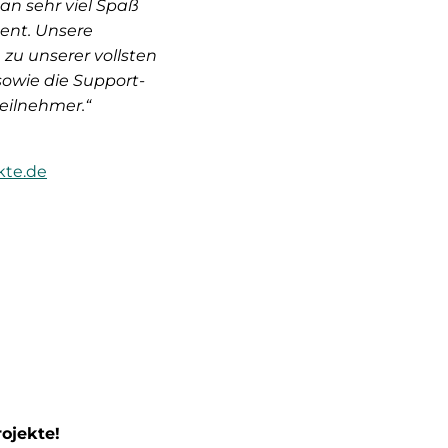
an sehr viel Spaß
tent. Unsere
zu unserer vollsten
sowie die Support-
eilnehmer.“
kte.de
rojekte!