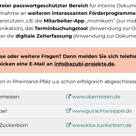
reier passwortgeschützter Bereich
für interne Dokume
eilnahme an
weiteren interessanten Förderprogramm
erstützen, z.B. die
Mitarbeiter-App
„momikom“ (zur mob
ikation), das
Terminbuchungstool
(Anwendung zur On
er die
digitale Zeiterfassung
(Anwendung zur Dokume
se oder weitere Fragen? Dann melden Sie sich telefo
hicken eine E-Mail an
info@azubi-projekte.de
.
n in Rheinland-Pfalz u.a. schon erfolgreich abgeschloss
rneisen
www.oberneisen.de
pel
www.gutachtersippel.de
 Zuckerborn
www.kita-zuckerborn.de