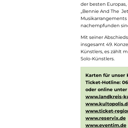
der besten Europas, 
„Bennie And The Jets
Musikarrangements s
nachempfunden sind
Mit seiner Abschied
insgesamt 49. Konzer
Künstlers, es zählt 
Solo-Künstlers.
Karten für unser 
Ticket-Hotline: 0
oder online unter
www.landkreis-ku
www.kultopolis.d
www.ticket-regio
www.reservix.de
www.eventim.de