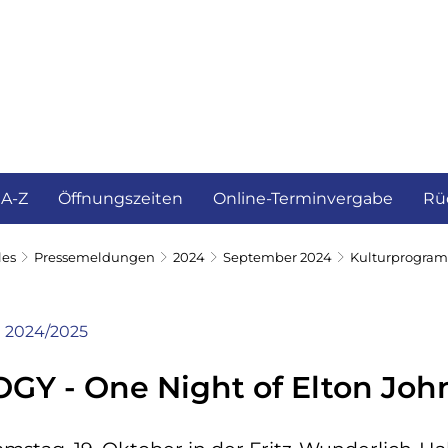
ürgerservice und Verwaltung
Landkreis
 A-Z
Öffnungszeiten
Online-Terminvergabe
Rü
les
Pressemeldungen
2024
September 2024
Kulturprogram
2024/2025
Y - One Night of Elton Joh