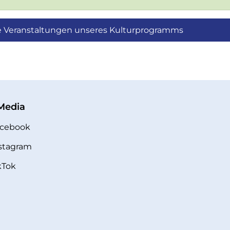
lle Veranstaltungen unseres Kulturprogramms
 Media
cebook
stagram
kTok