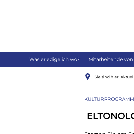
Aktuelles
B
Was erledige ich wo?
Mitarbeitende von
Sie sind hier:
Aktuel
KULTURPROGRAMM 
ELTONOLOG