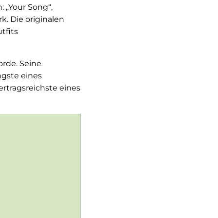
: „Your Song“,
. Die originalen
tfits
orde. Seine
ngste eines
ertragsreichste eines