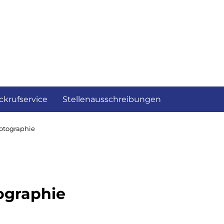
ckrufservice
Stellenausschreibungen
otographie
ographie