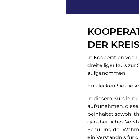
KOOPERAT
DER KREI
In Kooperation von 
dreiteiliger Kurs z
aufgenommen.
Entdecken Sie die k
In diesem Kurs lern
aufzunehmen, diese 
beinhaltet sowohl th
ganzheitliches Verst
Schulung der Wahrne
ein Verständnis für 