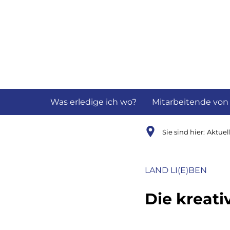
Aktuelles
B
Was erledige ich wo?
Mitarbeitende von
Sie sind hier:
Aktuel
LAND LI(E)BEN
Die kreat