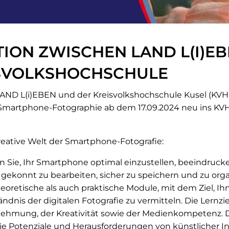
ION ZWISCHEN LAND L(I)E
SVOLKSHOCHSCHULE
LAND L(i)EBEN und der Kreisvolkshochschule Kusel (KVH
ur Smartphone-Fotographie ab dem 17.09.2024 neu ins 
reative Welt der Smartphone-Fotografie:
en Sie, Ihr Smartphone optimal einzustellen, beeindruc
gekonnt zu bearbeiten, sicher zu speichern und zu orga
eoretische als auch praktische Module, mit dem Ziel, Ih
ändnis der digitalen Fotografie zu vermitteln. Die Lernz
hmung, der Kreativität sowie der Medienkompetenz. Da
die Potenziale und Herausforderungen von künstlicher Int