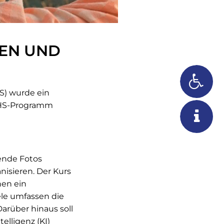
BEN UND
S) wurde ein
KVHS-Programm
kende Fotos
nisieren. Der Kurs
nen ein
iele umfassen die
rüber hinaus soll
elligenz (KI)