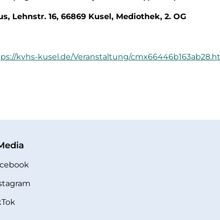
s, Lehnstr. 16, 66869 Kusel, Mediothek, 2. OG
tps://kvhs-kusel.de/Veranstaltung/cmx66446b163ab28.h
 Media
cebook
stagram
kTok