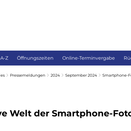
ürgerservice und Verwaltung
Landkreis
 A-Z
Öffnungszeiten
Online-Terminvergabe
Rü
les
Pressemeldungen
2024
September 2024
Smartphone-F
ive Welt der Smartphone-Fot