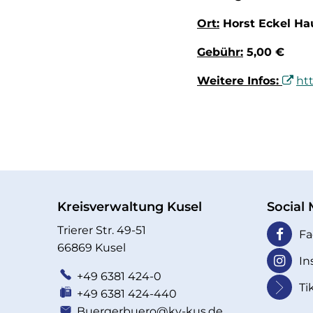
Ort:
Horst Eckel Hau
Gebühr:
5,00 €
Weitere Infos:
ht
Kreisverwaltung Kusel
Social
Trierer Str. 49-51
Fa
66869 Kusel
In
+49 6381 424-0
Ti
+49 6381 424-440
Buergerbuero@kv-kus.de