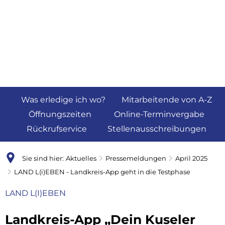
Was erledige ich wo?
Mitarbeitende von A-Z
Öffnungszeiten
Online-Terminvergabe
Rückrufservice
Stellenausschreibungen
Sie sind hier:
Aktuelles
Pressemeldungen
April 2025
LAND L(i)EBEN - Landkreis-App geht in die Testphase
LAND L(I)EBEN
Landkreis-App „Dein Kuseler