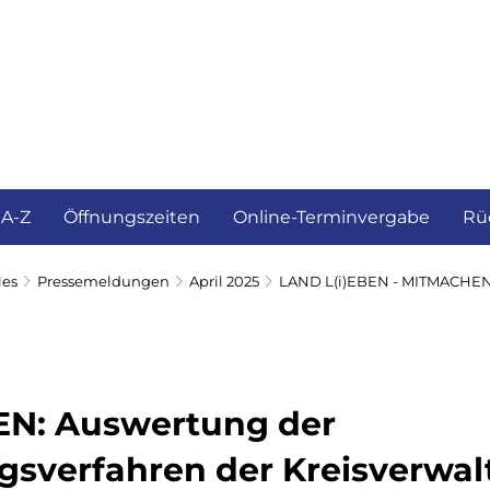
ürgerservice und Verwaltung
Landkreis
 A-Z
Öffnungszeiten
Online-Terminvergabe
Rü
les
Pressemeldungen
April 2025
LAND L(i)EBEN - MITMACHENe
N: Auswertung der
ngsverfahren der Kreisverwa