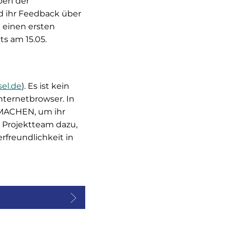
pen der
d ihr Feedback über
 einen ersten
s am 15.05.
el.de
). Es ist kein
nternetbrowser. In
TMACHEN, um ihr
Projektteam dazu,
erfreundlichkeit in