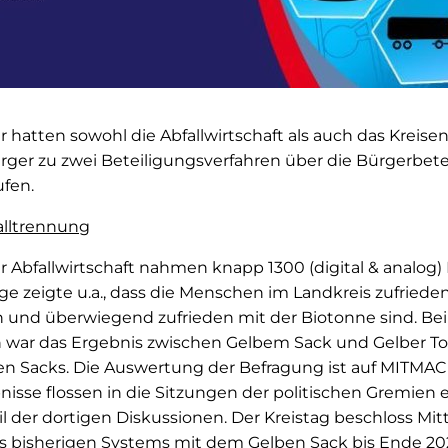
hatten sowohl die Abfallwirtschaft als auch das Kreise
ger zu zwei Beteiligungsverfahren über die Bürgerbete
fen.
alltrennung
r Abfallwirtschaft nahmen knapp 1300 (digital & analog
rage zeigte u.a., dass die Menschen im Landkreis zufried
und überwiegend zufrieden mit der Biotonne sind. B
 war das Ergebnis zwischen Gelbem Sack und Gelber T
n Sacks. Die Auswertung der Befragung ist auf MITMA
nisse flossen in die Sitzungen der politischen Gremien
l der dortigen Diskussionen. Der Kreistag beschloss Mit
s bisherigen Systems mit dem Gelben Sack bis Ende 20