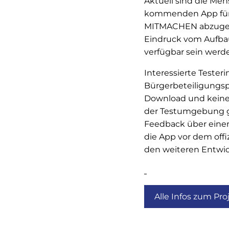
Aktuell sind die Me
kommenden App für d
MITMACHEN abzugeben
Eindruck vom Aufbau
verfügbar sein werd
Interessierte Tester
Bürgerbeteiligungs
Download und keine 
der Testumgebung g
Feedback über eine
die App vor dem offiz
den weiteren Entwi
Alle Infos zum Pro