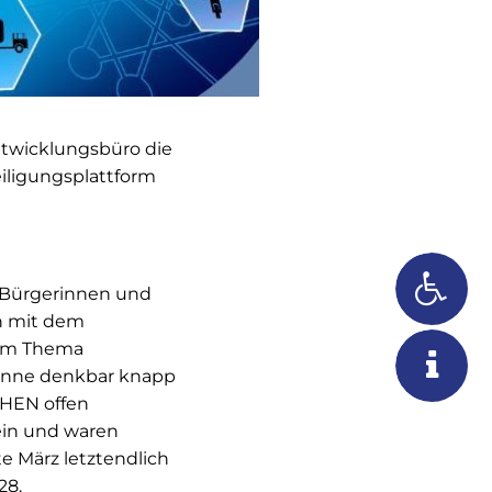
ntwicklungsbüro die
iligungsplattform
) Bürgerinnen und
en mit dem
eim Thema
onne denkbar knapp
CHEN offen
 ein und waren
te März letztendlich
28.