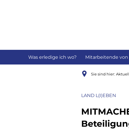
Aktuelles
B
Was erledige ich wo?
Mitarbeitende von
Sie sind hier:
Aktuel
LAND L(I)EBEN
MITMACHE
Beteiligu