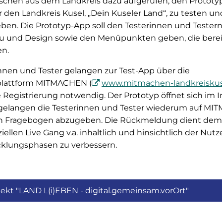
nschen aus dem Landkreis dazu aufgerufen, den Prototy
en Landkreis Kusel, „Dein Kuseler Land“, zu testen un
. Die Prototyp-App soll den Testerinnen und Testern
 und Design sowie den Menüpunkten geben, die bereit
en.
innen und Tester gelangen zur Test-App über die
plattform MITMACHEN (
www.mitmachen-landkreiskus
Registrierung notwendig. Der Prototyp öffnet sich im I
elangen die Testerinnen und Tester wiederum auf MI
n Fragebogen abzugeben. Die Rückmeldung dient dem 
iellen Live Gang v.a. inhaltlich und hinsichtlich der Nutz
cklungsphasen zu verbessern.
jekt "LAND L(i)EBEN - digital.gemeinsam.vorOrt"