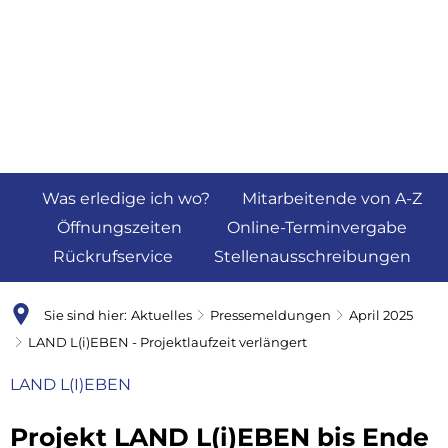
Was erledige ich wo?
Mitarbeitende von A-Z
Öffnungszeiten
Online-Terminvergabe
Rückrufservice
Stellenausschreibungen
Sie sind hier:
Aktuelles
Pressemeldungen
April 2025
LAND L(i)EBEN - Projektlaufzeit verlängert
LAND L(I)EBEN
Projekt LAND L(i)EBEN bis Ende