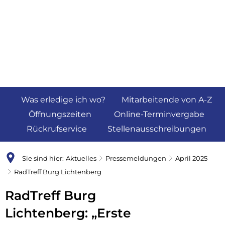
Was erledige ich wo?
Mitarbeitende von A-Z
Öffnungszeiten
Online-Terminvergabe
Rückrufservice
Stellenausschreibungen
Sie sind hier:
Aktuelles
Pressemeldungen
April 2025
RadTreff Burg Lichtenberg
RadTreff Burg
Lichtenberg: „Erste