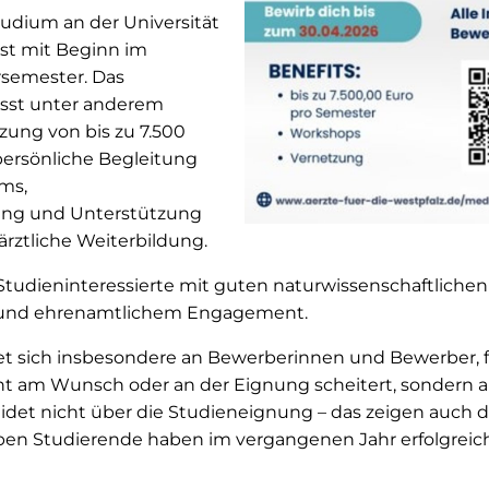
tudium an der Universität
st mit Beginn im
emester. Das
sst unter anderem
tzung von bis zu 7.500
persönliche Begleitung
ms,
ung und Unterstützung
 ärztliche Weiterbildung.
tudieninteressierte mit guten naturwissenschaftlichen
 und ehrenamtlichem Engagement.
t sich insbesondere an Bewerberinnen und Bewerber, fü
ht am Wunsch oder an der Eignung scheitert, sondern 
eidet nicht über die Studieneignung – das zeigen auch d
eben Studierende haben im vergangenen Jahr erfolgreic