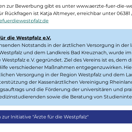
en zur Bewerbung gibt es unter www.aerzte-fuer-die-wes
r Rückfragen ist Katja Altmeyer, erreichbar unter 06381 
efuerdiewestpfalz.de
ür die Westpfalz e.V.
senden Notstands in der ärztlichen Versorgung in der 
Westpfalz und dem Landkreis Bad Kreuznach, wurde im 
ie Westpfalz e. V. gegründet. Ziel des Vereins ist es, dem
ilfe verschiedener Maßnahmen entgegenzuwirken. Hier
tlichen Versorgung in der Region Westpfalz und dem La
terstützung der Kassenärztlichen Vereinigung Rheinla
ngsauftrags und die Förderung der universitären und pr
dizinstudierenden sowie die Beratung von Studieninter
zur Initiative "Ärzte für die Westpfalz"