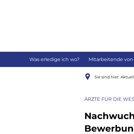
Aktuelles
B
Was erledige ich wo?
Mitarbeitende von
Sie sind hier:
Aktuel
ÄRZTE FÜR DIE WE
Nachwuchs
Bewerbung