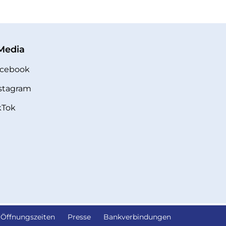
 Media
cebook
stagram
kTok
Öffnungszeiten
Presse
Bankverbindungen