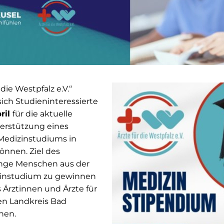
 die Westpfalz e.V.“
sich Studieninteressierte
ril
für die aktuelle
erstützung eines
Medizinstudiums in
önnen. Ziel des
unge Menschen aus der
zinstudium zu gewinnen
ls Ärztinnen und Ärzte für
en Landkreis Bad
nen.