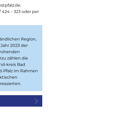
tpfalz.de.
/ 424 – 323 oder per
ländlichen Region,
Jahr 2023 der
 drohenden
zu zählen die
nd-kreis Bad
nd-Pfalz im Rahmen
aktischen
essierten.