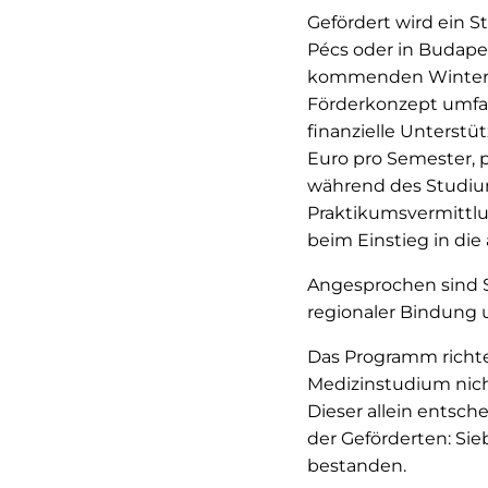
Gefördert wird ein S
Pécs oder in Budape
kommenden Winters
Förderkonzept umfa
finanzielle Unterstü
Euro pro Semester, 
während des Studiu
Praktikumsvermittl
beim Einstieg in die
Angesprochen sind S
regionaler Bindung
Das Programm richte
Medizinstudium nic
Dieser allein entsch
der Geförderten: Si
bestanden.