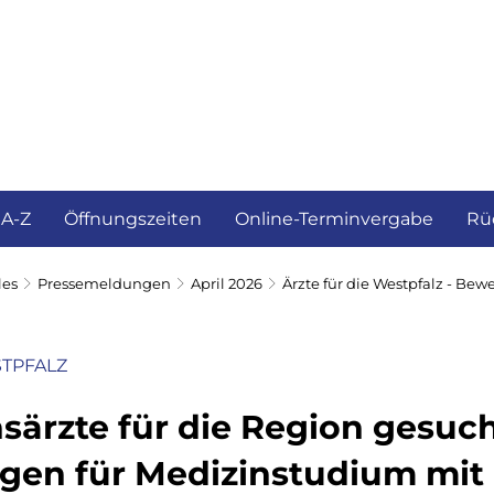
ürgerservice und Verwaltung
Landkreis
 A-Z
Öffnungszeiten
Online-Terminvergabe
Rü
les
Pressemeldungen
April 2026
Ärzte für die Westpfalz - Bewe
STPFALZ
ärzte für die Region gesuch
en für Medizinstudium mit