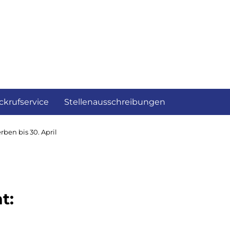
ckrufservice
Stellenausschreibungen
rben bis 30. April
t: