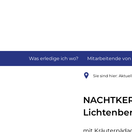
Aktuelles
B
Was erledige ich wo?
Mitarbeitende von
Sie sind hier:
Aktuel
NACHTKERZ
Lichtenbe
mit Kräuterpädag