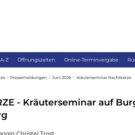
ürgerservice und Verwaltung
Landkreis
 A-Z
Öffnungszeiten
Online-Terminvergabe
Rü
les
Pressemeldungen
Juni 2026
Kräuterseminar Nachtkerze
E - Kräuterseminar auf Bur
rg
ogin Christel Trost