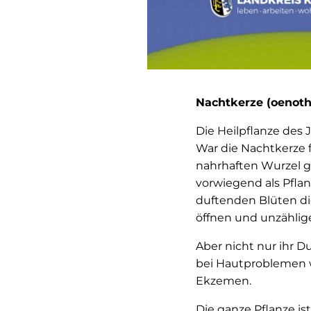
Nachtkerze (oenoth
Die Heilpflanze des J
War die Nachtkerze 
nahrhaften Wurzel ge
vorwiegend als Pfla
duftenden Blüten die
öffnen und unzählige
Aber nicht nur ihr Du
bei Hautproblemen 
Ekzemen.
Die ganze Pflanze is