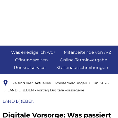
Was erledige ich wo?
Mitarbeitende von A-Z
Öffnungszeiten
Online-Terminvergabe
Rückrufservice
Stellenausschreibungen
Sie sind hier:
Aktuelles
Pressemeldungen
Juni 2026
LAND L(i)EBEN - Vortrag Digitale Vorsorgene
LAND L(I)EBEN
Digitale Vorsorge: Was passiert